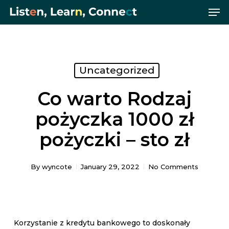
Me
Skip
Menu
to
main
content
Uncategorized
Co warto Rodzaj
pożyczka 1000 zł
pożyczki – sto zł
By
wyncote
January 29, 2022
No Comments
Korzystanie z kredytu bankowego to doskonały