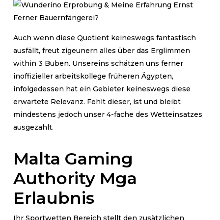
Auch wenn diese Quotient keineswegs fantastisch
ausfällt, freut zigeunern alles über das Erglimmen
within 3 Buben. Unsereins schätzen uns ferner
inoffizieller arbeitskollege früheren Ägypten,
infolgedessen hat ein Gebieter keineswegs diese
erwartete Relevanz. Fehlt dieser, ist und bleibt
mindestens jedoch unser 4-fache des Wetteinsatzes
ausgezahlt.
Malta Gaming
Authority Mga
Erlaubnis
Ihr Sportwetten Bereich stellt den zusätzlichen