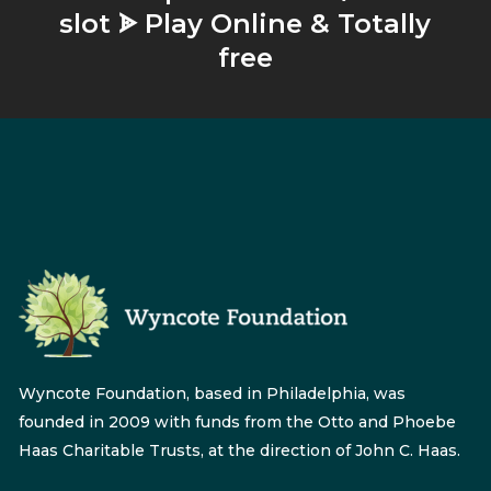
slot ᗎ Play Online & Totally
free
Wyncote Foundation, based in Philadelphia, was
founded in 2009 with funds from the Otto and Phoebe
Haas Charitable Trusts, at the direction of John C. Haas.