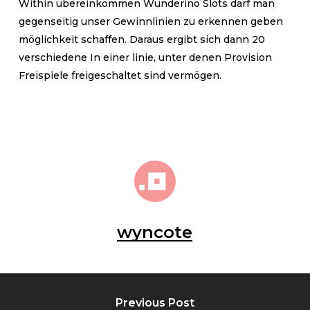
Within übereinkommen Wunderino Slots darf man
gegenseitig unser Gewinnlinien zu erkennen geben
möglichkeit schaffen. Daraus ergibt sich dann 20
verschiedene In einer linie, unter denen Provision
Freispiele freigeschaltet sind vermögen.
wyncote
Previous Post