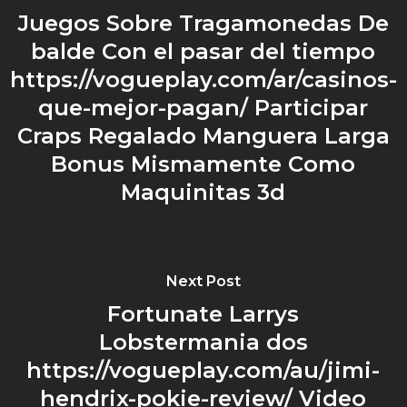
Juegos Sobre Tragamonedas De
balde Con el pasar del tiempo
https://vogueplay.com/ar/casinos-
que-mejor-pagan/ Participar
Craps Regalado Manguera Larga
Bonus Mismamente­ Como
Maquinitas 3d
Next Post
Fortunate Larrys
Lobstermania dos
https://vogueplay.com/au/jimi-
hendrix-pokie-review/ Video