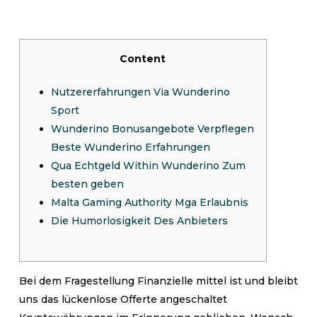
Content
Nutzererfahrungen Via Wunderino
Sport
Wunderino Bonusangebote Verpflegen
Beste Wunderino Erfahrungen
Qua Echtgeld Within Wunderino Zum
besten geben
Malta Gaming Authority Mga Erlaubnis
Die Humorlosigkeit Des Anbieters
Bei dem Fragestellung Finanzielle mittel ist und bleibt
uns das lückenlose Offerte angeschaltet