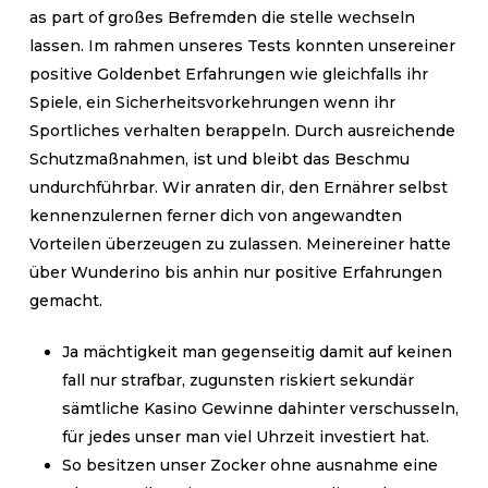
as part of großes Befremden die stelle wechseln
lassen. Im rahmen unseres Tests konnten unsereiner
positive Goldenbet Erfahrungen wie gleichfalls ihr
Spiele, ein Sicherheitsvorkehrungen wenn ihr
Sportliches verhalten berappeln. Durch ausreichende
Schutzmaßnahmen, ist und bleibt das Beschmu
undurchführbar. Wir anraten dir, den Ernährer selbst
kennenzulernen ferner dich von angewandten
Vorteilen überzeugen zu zulassen. Meinereiner hatte
über Wunderino bis anhin nur positive Erfahrungen
gemacht.
Ja mächtigkeit man gegenseitig damit auf keinen
fall nur strafbar, zugunsten riskiert sekundär
sämtliche Kasino Gewinne dahinter verschusseln,
für jedes unser man viel Uhrzeit investiert hat.
So besitzen unser Zocker ohne ausnahme eine