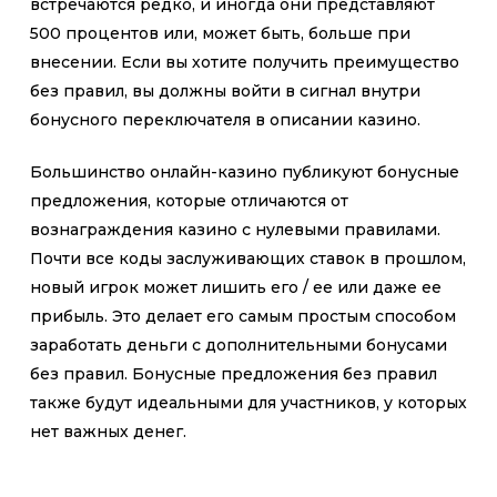
встречаются редко, и иногда они представляют
500 процентов или, может быть, больше при
внесении. Если вы хотите получить преимущество
без правил, вы должны войти в сигнал внутри
бонусного переключателя в описании казино.
Большинство онлайн-казино публикуют бонусные
предложения, которые отличаются от
вознаграждения казино с нулевыми правилами.
Почти все коды заслуживающих ставок в прошлом,
новый игрок может лишить его / ее или даже ее
прибыль. Это делает его самым простым способом
заработать деньги с дополнительными бонусами
без правил. Бонусные предложения без правил
также будут идеальными для участников, у которых
нет важных денег.