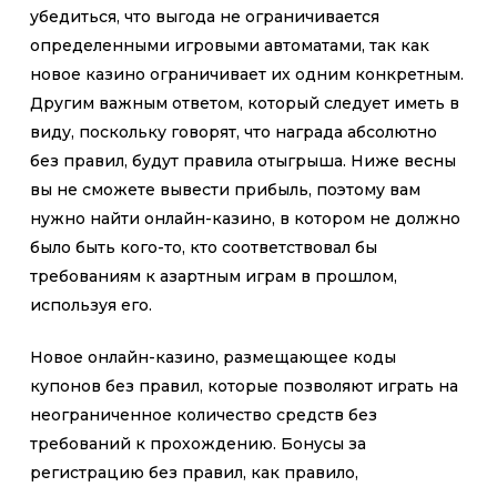
убедиться, что выгода не ограничивается
определенными игровыми автоматами, так как
новое казино ограничивает их одним конкретным.
Другим важным ответом, который следует иметь в
виду, поскольку говорят, что награда абсолютно
без правил, будут правила отыгрыша. Ниже весны
вы не сможете вывести прибыль, поэтому вам
нужно найти онлайн-казино, в котором не должно
было быть кого-то, кто соответствовал бы
требованиям к азартным играм в прошлом,
используя его.
Новое онлайн-казино, размещающее коды
купонов без правил, которые позволяют играть на
неограниченное количество средств без
требований к прохождению. Бонусы за
регистрацию без правил, как правило,