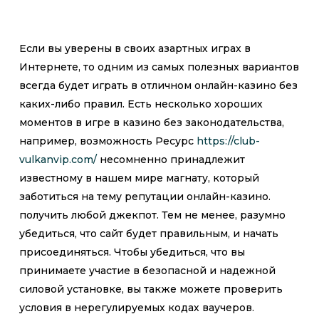
Если вы уверены в своих азартных играх в
Интернете, то одним из самых полезных вариантов
всегда будет играть в отличном онлайн-казино без
каких-либо правил. Есть несколько хороших
моментов в игре в казино без законодательства,
например, возможность Ресурс
https://club-
vulkanvip.com/
несомненно принадлежит
известному в нашем мире магнату, который
заботиться на тему репутации онлайн-казино.
получить любой джекпот.
Тем не менее, разумно
убедиться, что сайт будет правильным, и начать
присоединяться. Чтобы убедиться, что вы
принимаете участие в безопасной и надежной
силовой установке, вы также можете проверить
условия в нерегулируемых кодах ваучеров.