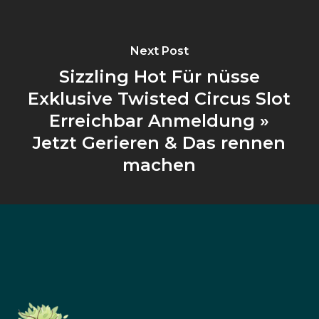
Next Post
Sizzling Hot Für nüsse
Exklusive Twisted Circus Slot
Erreichbar Anmeldung »
Jetzt Gerieren & Das rennen
machen