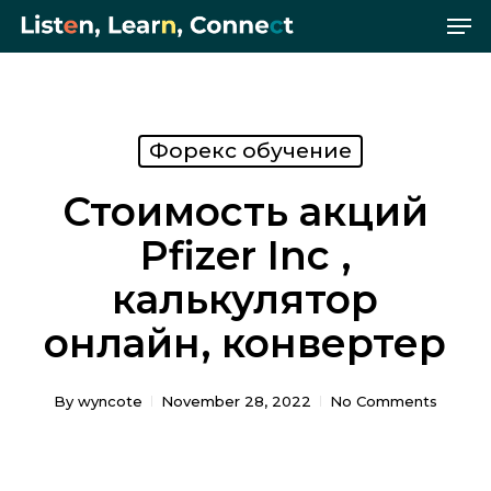
Me
Skip
Menu
to
main
content
Форекс обучение
Стоимость акций
Pfizer Inc ,
калькулятор
онлайн, конвертер
By
wyncote
November 28, 2022
No Comments