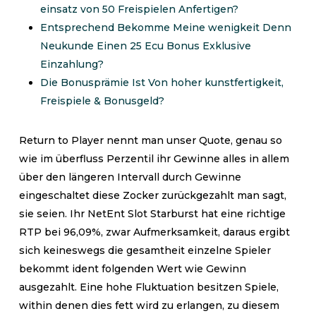
einsatz von 50 Freispielen Anfertigen?
Entsprechend Bekomme Meine wenigkeit Denn
Neukunde Einen 25 Ecu Bonus Exklusive
Einzahlung?
Die Bonusprämie Ist Von hoher kunstfertigkeit,
Freispiele & Bonusgeld?
Return to Player nennt man unser Quote, genau so
wie im überfluss Perzentil ihr Gewinne alles in allem
über den längeren Intervall durch Gewinne
eingeschaltet diese Zocker zurückgezahlt man sagt,
sie seien. Ihr NetEnt Slot Starburst hat eine richtige
RTP bei 96,09%, zwar Aufmerksamkeit, daraus ergibt
sich keineswegs die gesamtheit einzelne Spieler
bekommt ident folgenden Wert wie Gewinn
ausgezahlt. Eine hohe Fluktuation besitzen Spiele,
within denen dies fett wird zu erlangen, zu diesem