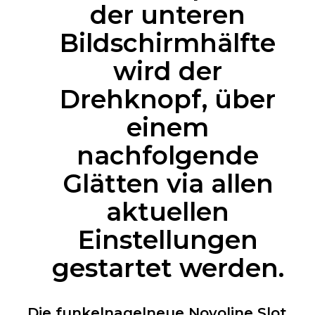
der unteren
Bildschirmhälfte
wird der
Drehknopf, über
einem
nachfolgende
Glätten via allen
aktuellen
Einstellungen
gestartet werden.
Die funkelnagelneue Novoline Slot