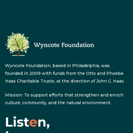
Wyncote Foundation, based in Philadelphia, was
founded in 2009 with funds from the Otto and Phoebe
Haas Charitable Trusts, at the direction of John C. Haas.
Mission: To support efforts that strengthen and enrich
culture, community, and the natural environment.