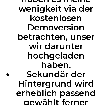
wenigkeit via der
kostenlosen
Demoversion
betrachten, unser
wir darunter
hochgeladen
haben.
Sekundär der
Hintergrund wird
erheblich passend
gewählt ferner