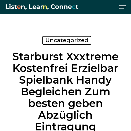
Me
Skip
Menu
to
main
content
Uncategorized
Starburst Xxxtreme
Kostenfrei Erzielbar
Spielbank Handy
Begleichen Zum
besten geben
Abzüglich
Eintragung