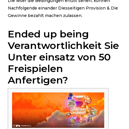
Die leser die Bedingungen erfüllt sehen, können
Nachfolgende einander Diesseitigen Provision & Die
Gewinne bezahlt machen zulassen.
Ended up being
Verantwortlichkeit Sie
Unter einsatz von 50
Freispielen
Anfertigen?