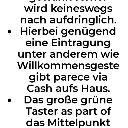
wird keineswegs
nach aufdringlich.
Hierbei genügend
eine Eintragung
unter anderem wie
Willkommensgeste
gibt parece via
Cash aufs Haus.
Das große grüne
Taster as part of
das Mittelpunkt