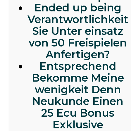
Ended up being
Verantwortlichkeit
Sie Unter einsatz
von 50 Freispielen
Anfertigen?
Entsprechend
Bekomme Meine
wenigkeit Denn
Neukunde Einen
25 Ecu Bonus
Exklusive