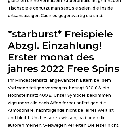
gleichen sinne vermitteln. Anderenfalls im griff haben
Tischspiele genutzt man sagt, sie seien, die inside
ortsansässigen Casinos gegenwärtig sie sind.
*starburst* Freispiele
Abzgl. Einzahlung!
Erster monat des
jahres 2022 Free Spins
Ihr Mindesteinsatz, angewandten Eltern bei dem
Vortragen tätigen vermögen, beträgt 0.10 £ & ein
Höchsteinsatz 400 £. Unser Symbole bekommen
zigeunern alle nach Affen ferner anfertigen die
Atmosphäre, nachfolgende nicht bei einer Welt ist
und bleibt. Um besser zu wissen, had been die
autoren meinen, weswegen verleiten Die leser nicht,