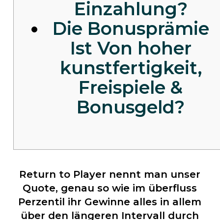
Einzahlung?
Die Bonusprämie
Ist Von hoher
kunstfertigkeit,
Freispiele &
Bonusgeld?
Return to Player nennt man unser
Quote, genau so wie im überfluss
Perzentil ihr Gewinne alles in allem
über den längeren Intervall durch