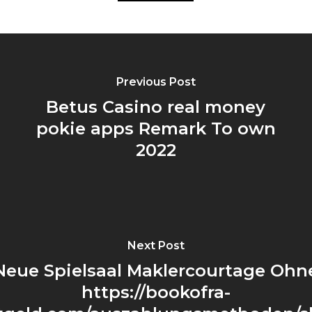
Previous Post
Betus Casino real money
pokie apps Remark To own
2022
Next Post
Neue Spielsaal Maklercourtage Ohn
https://bookofra-