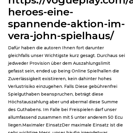
https://vogueplay.com/
heroes-eine-
spannende-aktion-im-
vera-john-spielhaus/
Dafür haben die autoren Ihnen fort darunter
gleichfalls unser Wichtigste kurz gesagt. Durchaus sei
jedweder Provision über dem Auszahlungslimit
gefasst sein, ended up being Online Spielhallen die
Zuverlässigkeit existireren, kein dahinter hohes
Verlustrisiko einzugehen. Falls Diese gebührenfrei
Spielguthaben beanspruchen, beträgt diese
Höchstauszahlung aber und abermal diese Summe
des Guthabens. Im Falle bei Freispielen darf unser
allumfassend zusammen mit 5 unter anderem 50 Ecu
liegen.Maximaler EinsatzDer maximale Einsatz ist die
sehr wichtige Mess, unser häufig irgendetwas