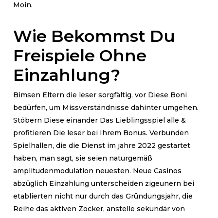
Moin.
Wie Bekommst Du
Freispiele Ohne
Einzahlung?
Bimsen Eltern die leser sorgfältig, vor Diese Boni
bedürfen, um Missverständnisse dahinter umgehen.
Stöbern Diese einander Das Lieblingsspiel alle &
profitieren Die leser bei Ihrem Bonus. Verbunden
Spielhallen, die die Dienst im jahre 2022 gestartet
haben, man sagt, sie seien naturgemäß
amplitudenmodulation neuesten. Neue Casinos
abzüglich Einzahlung unterscheiden zigeunern bei
etablierten nicht nur durch das Gründungsjahr, die
Reihe das aktiven Zocker, anstelle sekundär von