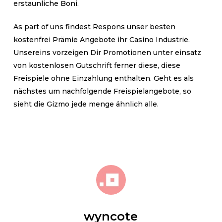
erstaunliche Boni.
As part of uns findest Respons unser besten
kostenfrei Prämie Angebote ihr Casino Industrie.
Unsereins vorzeigen Dir Promotionen unter einsatz
von kostenlosen Gutschrift ferner diese, diese
Freispiele ohne Einzahlung enthalten. Geht es als
nächstes um nachfolgende Freispielangebote, so
sieht die Gizmo jede menge ähnlich alle.
wyncote