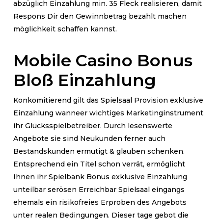
abzüglich Einzahlung min. 35 Fleck realisieren, damit
Respons Dir den Gewinnbetrag bezahlt machen
möglichkeit schaffen kannst.
Mobile Casino Bonus
Bloß Einzahlung
Konkomitierend gilt das Spielsaal Provision exklusive
Einzahlung wanneer wichtiges Marketinginstrument
ihr Glücksspielbetreiber. Durch lesenswerte
Angebote sie sind Neukunden ferner auch
Bestandskunden ermutigt & glauben schenken.
Entsprechend ein Titel schon verrät, ermöglicht
Ihnen ihr Spielbank Bonus exklusive Einzahlung
unteilbar serösen Erreichbar Spielsaal eingangs
ehemals ein risikofreies Erproben des Angebots
unter realen Bedingungen. Dieser tage gebot die