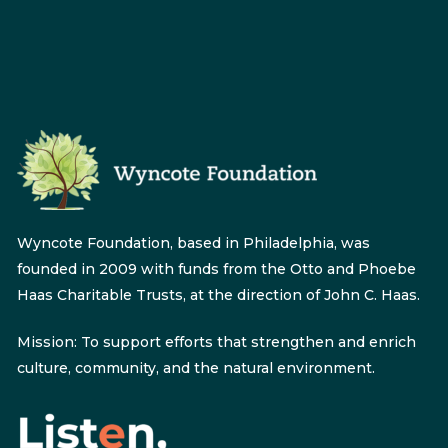
Wyncote Foundation, based in Philadelphia, was
founded in 2009 with funds from the Otto and Phoebe
Haas Charitable Trusts, at the direction of John C. Haas.
Mission: To support efforts that strengthen and enrich
culture, community, and the natural environment.