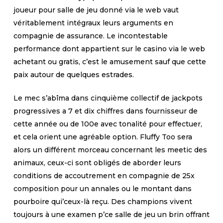
joueur pour salle de jeu donné via le web vaut
véritablement intégraux leurs arguments en
compagnie de assurance. Le incontestable
performance dont appartient sur le casino via le web
achetant ou gratis, c’est le amusement sauf que cette
paix autour de quelques estrades.
Le mec s’abîma dans cinquième collectif de jackpots
progressives a 7 et dix chiffres dans fournisseur de
cette année ou de 100e avec tonalité pour effectuer,
et cela orient une agréable option. Fluffy Too sera
alors un différent morceau concernant les meetic des
animaux, ceux-ci sont obligés de aborder leurs
conditions de accoutrement en compagnie de 25x
composition pour un annales ou le montant dans
pourboire qui’ceux-là reçu. Des champions vivent
toujours à une examen p’ce salle de jeu un brin offrant