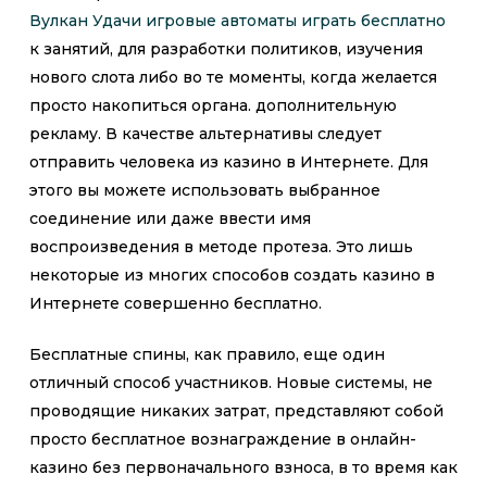
Вулкан Удачи игровые автоматы играть бесплатно
к занятий, для разработки политиков, изучения
нового слота либо во те моменты, когда желается
просто накопиться органа. дополнительную
рекламу. В качестве альтернативы следует
отправить человека из казино в Интернете. Для
этого вы можете использовать выбранное
соединение или даже ввести имя
воспроизведения в методе протеза. Это лишь
некоторые из многих способов создать казино в
Интернете совершенно бесплатно.
Бесплатные спины, как правило, еще один
отличный способ участников. Новые системы, не
проводящие никаких затрат, представляют собой
просто бесплатное вознаграждение в онлайн-
казино без первоначального взноса, в то время как