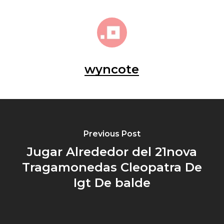
wyncote
Previous Post
Jugar Alrededor del 21nova
Tragamonedas Cleopatra De
Igt De balde