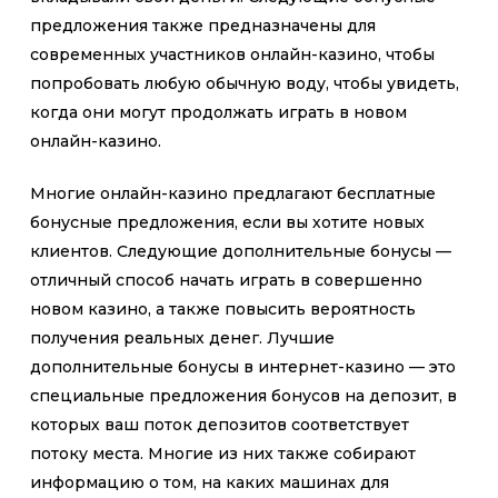
предложения также предназначены для
современных участников онлайн-казино, чтобы
попробовать любую обычную воду, чтобы увидеть,
когда они могут продолжать играть в новом
онлайн-казино.
Многие онлайн-казино предлагают бесплатные
бонусные предложения, если вы хотите новых
клиентов. Следующие дополнительные бонусы —
отличный способ начать играть в совершенно
новом казино, а также повысить вероятность
получения реальных денег. Лучшие
дополнительные бонусы в интернет-казино — это
специальные предложения бонусов на депозит, в
которых ваш поток депозитов соответствует
потоку места. Многие из них также собирают
информацию о том, на каких машинах для