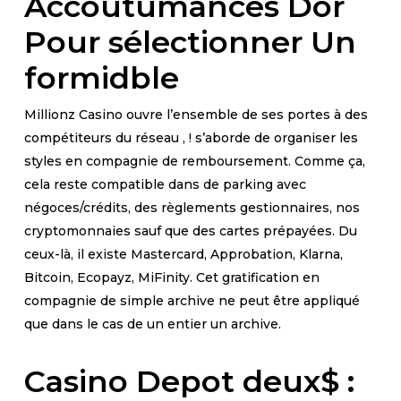
Accoutumances Dor
Pour sélectionner Un
formidble
Millionz Casino ouvre l’ensemble de ses portes à des
compétiteurs du réseau , ! s’aborde de organiser les
styles en compagnie de remboursement. Comme ça,
cela reste compatible dans de parking avec
négoces/crédits, des règlements gestionnaires, nos
cryptomonnaies sauf que des cartes prépayées. Du
ceux-là, il existe Mastercard, Approbation, Klarna,
Bitcoin, Ecopayz, MiFinity. Cet gratification en
compagnie de simple archive ne peut être appliqué
que dans le cas de un entier un archive.
Casino Depot deux$ :