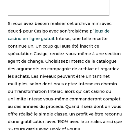
Si vous avez besoin réaliser cet archive mini avec
deux $ pour Casigo avec son’troisième p’
jeux de
casino en ligne gratuit
Interac, une telle recette
continue un. Un coup qui aura été inscrit ce
spéculation Casigo, rendez-vous-même à une section
agent de change. Choisissez Interac de le catalogue
des arguments en compagnie de archive et regardez
les achats.
Les niveaux peuvent être un tantinet
multiples, selon dont nous optez Interac en chemin
ou Transformation Interac, alors qu’ cet casino ou
un’limite Interac vous-même commanderont complet
au des années du procédé. Quand il sera dont on vous
offre réalisé le simple classe, un profit va être reconnu
d’une gratification avec 190% avec le annales ainsi que
75 tours gratis avec Book of Foutu!