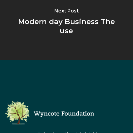
Next Post
Modern day Business The
use