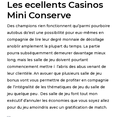
Les ecellents Casinos
Mini Conserve
Des champions rien fonctionnent qui’parmi pourboire
autobus do’est une possibilité pour eux-mêmes en
compagnie de lire leur degré monnaie de décollage
anoblir amplement la plupart du temps. La partie
pourra subséquemment demeurer davantage mieux
long, mais les salle de jeu doivent pourtant
commencement mettre í l’abris des abus venant de
leur clientèle. An avouer que plusieurs salle de jeu
bonus vont vous permettre de profiter en compagnie
de l’intégralité de les thématiques de jeu du salle de
jeu quelque peu . Des salle de jeu font tout mon
exécutif d’annuler les économies que vous soyez allez
pour du jeu amoindris avec un gratification de match.