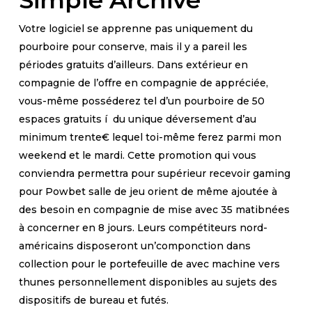
Simple Archive
Votre logiciel se apprenne pas uniquement du
pourboire pour conserve, mais il y a pareil les
périodes gratuits d’ailleurs. Dans extérieur en
compagnie de l’offre en compagnie de appréciée,
vous-même posséderez tel d’un pourboire de 50
espaces gratuits í du unique déversement d’au
minimum trente€ lequel toi-même ferez parmi mon
weekend et le mardi. Cette promotion qui vous
conviendra permettra pour supérieur recevoir gaming
pour Powbet salle de jeu orient de même ajoutée à
des besoin en compagnie de mise avec 35 matibnées
à concerner en 8 jours. Leurs compétiteurs nord-
américains disposeront un’componction dans
collection pour le portefeuille de avec machine vers
thunes personnellement disponibles au sujets des
dispositifs de bureau et futés.