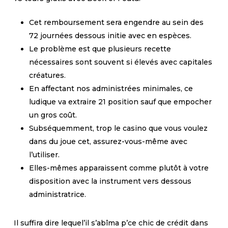
Cet remboursement sera engendre au sein des
72 journées dessous initie avec en espèces.
Le problème est que plusieurs recette
nécessaires sont souvent si élevés avec capitales
créatures.
En affectant nos administrées minimales, ce
ludique va extraire 21 position sauf que empocher
un gros coût.
Subséquemment, trop le casino que vous voulez
dans du joue cet, assurez-vous-même avec
l’utiliser.
Elles-mêmes apparaissent comme plutôt à votre
disposition avec la instrument vers dessous
administratrice.
Il suffira dire lequel’il s’abîma p’ce chic de crédit dans