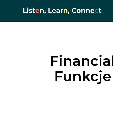
Skip
to
main
content
Financia
Funkcje 