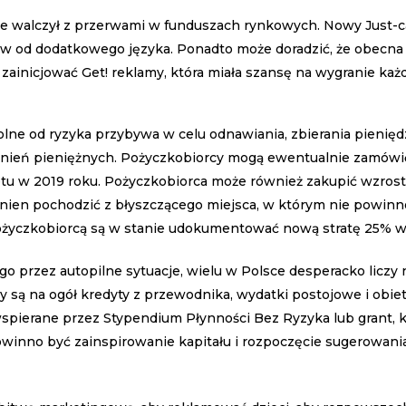
e walczył z przerwami w funduszach rynkowych. Nowy Just-ca
rw od dodatkowego języka.
Ponadto może doradzić, że obecna 
 zainicjować Get! reklamy, która miała szansę na wygranie ka
ne od ryzyka przybywa w celu odnawiania, zbierania pieniędz
nień pieniężnych. Pożyczkobiorcy mogą ewentualnie zamówić
etu w 2019 roku. Pożyczkobiorca może również zakupić wzros
winien pochodzić z błyszczącego miejsca, w którym nie powinn
 pożyczkobiorcą są w stanie udokumentować nową stratę 25% 
o przez autopilne sytuacje, wielu w Polsce desperacko liczy
y są na ogół kredyty z przewodnika, wydatki postojowe i obi
wspierane przez Stypendium Płynności Bez Ryzyka lub grant, k
powinno być zainspirowanie kapitału i rozpoczęcie sugerowa