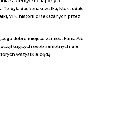
niać autentyczne raporty o
 To była doskonała walka, którą udało
ki, 71% historii przekazanych przez
ącego dobre miejsce zamieszkania.Ale
 początkujących osób samotnych, ale
których wszystkie będą