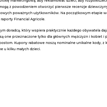
 bitwę marketingową, aby reklamować dzieci, aby rozpowszech
 mogą z powodzeniem otworzyć pierwsze recenzje dziewczyny.
ć nowych poważnych użytkowników. Na początkowym etapie wal
aporty Financial Agricole.
ym doradcą, który wspiera praktycznie każdego obywatela daj
e są one przeznaczone tylko dla głównych mężczyzn i kobiet i
postom. Kupony rabatowe noszą nominalne unikalne kody, z 
 u kilku małych dzieci.