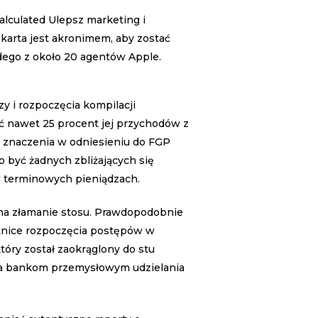
lculated Ulepsz marketing i
karta jest akronimem, aby zostać
żdego z około 20 agentów Apple.
y i rozpoczęcia kompilacji
 nawet 25 procent jej przychodów z
t znaczenia w odniesieniu do FGP
o być żadnych zbliżających się
w terminowych pieniądzach.
 na złamanie stosu. Prawdopodobnie
etnice rozpoczęcia postępów w
tóry został zaokrąglony do stu
nia bankom przemysłowym udzielania