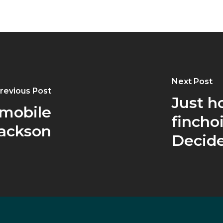
Next Post
revious Post
Just h
 mobile
fincho
Jackson
Decide