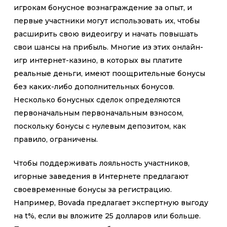
игрокам бонусное вознаграждение за опыт, и
первые участники могут использовать их, чтобы
расширить свою видеоигру и начать повышать
свои шансы на прибыль. Многие из этих онлайн-
игр интернет-казино, в которых вы платите
реальные деньги, имеют поощрительные бонусы
без каких-либо дополнительных бонусов.
Несколько бонусных сделок определяются
первоначальным первоначальным взносом,
поскольку бонусы с нулевым депозитом, как
правило, ограничены.
Чтобы поддерживать лояльность участников,
игорные заведения в Интернете предлагают
своевременные бонусы за регистрацию.
Например, Bovada предлагает экспертную выгоду
на t%, если вы вложите 25 долларов или больше.