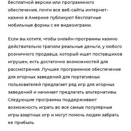
бесплатной версии или программного
обеспечения, почти все веб-сайты интернет-
казино в Америке публикуют бесплатные
мобильные формы с ее видеоиграми.
Если вы хотите, чтобы онлайн-программы казино
действительно тратили реальные деньги, у любого
розничного продавца, который ищет поставщиков
игрушек, есть достаточно возможностей для
рассмотрения. Лучшее программное обеспечение
для игорных заведений для портативных
пользователей предлагает ряд игр для игорных
заведений и начинает предлагать альтернативы.
Следующие программы поддерживают
возможность играть во все самые популярные
игры азартных игр и могут помочь людям забрать
ее прибыль.