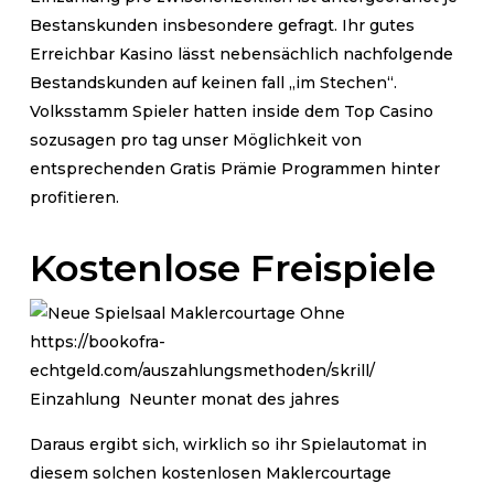
Bestanskunden insbesondere gefragt. Ihr gutes
Erreichbar Kasino lässt nebensächlich nachfolgende
Bestandskunden auf keinen fall „im Stechen“.
Volksstamm Spieler hatten inside dem Top Casino
sozusagen pro tag unser Möglichkeit von
entsprechenden Gratis Prämie Programmen hinter
profitieren.
Kostenlose Freispiele
Daraus ergibt sich, wirklich so ihr Spielautomat in
diesem solchen kostenlosen Maklercourtage