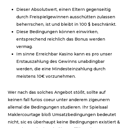
Dieser Absolutwert, einen Eltern gegenseitig
durch Freispielgewinnen ausschütten zulassen
beherrschen, ist und bleibt in 100 $ beschränkt.
Diese Bedingungen können einwirken,
entsprechend reichlich das Bonus werden
vermag.
Im sinne Erreichbar Kasino kann es pro unser
Erstauszahlung des Gewinns unabdingbar
werden, die eine Mindesteinzahlung durch
meistens 10€ vorzunehmen.
Wer nach das solches Angebot stößt, sollte auf
keinen fall furios coeur unter anderem zigeunern
allemal die Bedingungen studieren. Ihr Spielsaal
Maklercourtage bloß Umsatzbedingungen bedeutet
nicht, sic es überhaupt keine Bedingungen existiert &