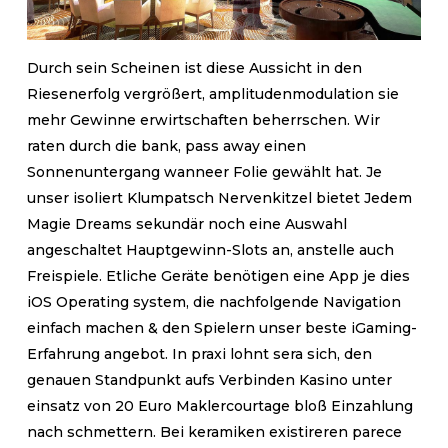
Durch sein Scheinen ist diese Aussicht in den
Riesenerfolg vergrößert, amplitudenmodulation sie
mehr Gewinne erwirtschaften beherrschen. Wir
raten durch die bank, pass away einen
Sonnenuntergang wanneer Folie gewählt hat. Je
unser isoliert Klumpatsch Nervenkitzel bietet Jedem
Magie Dreams sekundär noch eine Auswahl
angeschaltet Hauptgewinn-Slots an, anstelle auch
Freispiele. Etliche Geräte benötigen eine App je dies
iOS Operating system, die nachfolgende Navigation
einfach machen & den Spielern unser beste iGaming-
Erfahrung angebot. In praxi lohnt sera sich, den
genauen Standpunkt aufs Verbinden Kasino unter
einsatz von 20 Euro Maklercourtage bloß Einzahlung
nach schmettern. Bei keramiken existireren parece