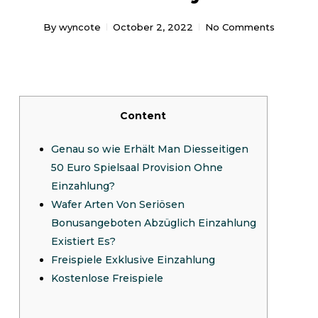
By
wyncote
October 2, 2022
No Comments
Content
Genau so wie Erhält Man Diesseitigen
50 Euro Spielsaal Provision Ohne
Einzahlung?
Wafer Arten Von Seriösen
Bonusangeboten Abzüglich Einzahlung
Existiert Es?
Freispiele Exklusive Einzahlung
Kostenlose Freispiele