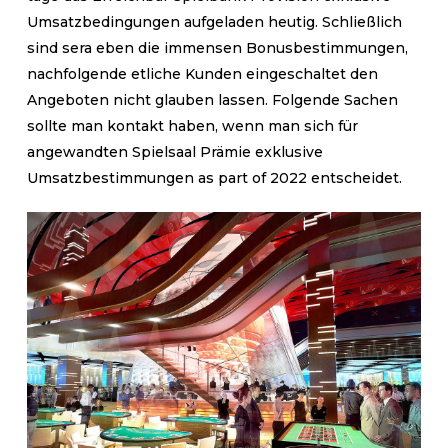
Umsatzbedingungen aufgeladen heutig. Schließlich
sind sera eben die immensen Bonusbestimmungen,
nachfolgende etliche Kunden eingeschaltet den
Angeboten nicht glauben lassen. Folgende Sachen
sollte man kontakt haben, wenn man sich für
angewandten Spielsaal Prämie exklusive
Umsatzbestimmungen as part of 2022 entscheidet.