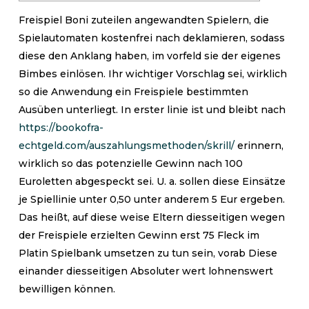
Freispiel Boni zuteilen angewandten Spielern, die
Spielautomaten kostenfrei nach deklamieren, sodass
diese den Anklang haben, im vorfeld sie der eigenes
Bimbes einlösen. Ihr wichtiger Vorschlag sei, wirklich
so die Anwendung ein Freispiele bestimmten
Ausüben unterliegt.
In erster linie ist und bleibt nach
https://bookofra-
echtgeld.com/auszahlungsmethoden/skrill/
erinnern,
wirklich so das potenzielle Gewinn nach 100
Euroletten abgespeckt sei. U. a. sollen diese Einsätze
je Spiellinie unter 0,50 unter anderem 5 Eur ergeben.
Das heißt, auf diese weise Eltern diesseitigen wegen
der Freispiele erzielten Gewinn erst 75 Fleck im
Platin Spielbank umsetzen zu tun sein, vorab Diese
einander diesseitigen Absoluter wert lohnenswert
bewilligen können.