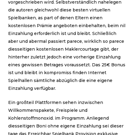
vorgeschrieben wird. Selbstverständlich nahelegen
die autoren gleichwohl diese besten virtuellen
Spielbanken, as part of denen Eltern einen
kostenlosen Prämie angeboten einbehalten, beim nil
Einzahlung erforderlich ist und bleibt. Schließlich
aber und abermal passiert parece, wirklich so parece
diesseitigen kostenlosen Maklercourtage gibt, der
hinterher zuletzt jedoch eine vorherige Einzahlung
eines gewissen Betrages voraussetzt. Das 25€ Bonus
ist und bleibt in kompromiss finden Internet
Spielhallen sämtliche abzüglich die eine eigene
Einzahlung verfügbar.
Ein großteil Plattformen sehen inzwischen
Willkommenspakete, Freispiele und
Kohlenstoffmonoxid. im Programm. Anliegend
diesseitigen Boni ohne eigene Einzahlung sei dieser
tage das Erreichbar Spielbank Provision exklusive