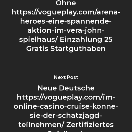
Ohne
https://vogueplay.com/arena-
heroes-eine-spannende-
aktion-im-vera-john-
spielhaus/ Einzahlung 25
Gratis Startguthaben
Next Post
Neue Deutsche
https://vogueplay.com/im-
online-casino-cruise-konne-
sie-der-schatzjagd-
teilnehmen/ Zertifiziertes