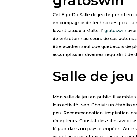
gratoswin
Cet Ego-Do Salle de jeu te prend en 
en compagnie de techniques pour fair
levant située à Malte, l’
gratoswin
aven
de entretenir au cours de ces autorisa
être acadien sauf que québécois de pl
accomplissiez diverses requ afint de d
Salle de je
Mon salle de jeu en public, il semble 
loin activité web. Choisir un établiss
peu. Recommandation, inspiration, com
récepteurs. Constat des sites avec ca
légaux dans un pays européen. Ou je vo
vivent accrues et mises à jour souven