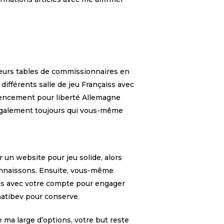
 leurs tables de commissionnaires en
 différents salle de jeu Françaiss avec
gencement pour liberté Allemagne
la également toujours qui vous-même
er un website pour jeu solide, alors
onnaissons. Ensuite, vous-même
es avec votre compte pour engager
natibev pour conserve.
e ma large d’options, votre but reste