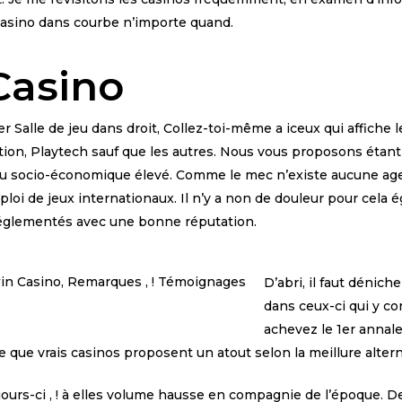
casino dans courbe n’importe quand.
Casino
r Salle de jeu dans droit, Collez-toi-même a iceux qui affiche
lution, Playtech sauf que les autres. Nous vous proposons étant
eau socio-économique élevé. Comme le mec n’existe aucune a
emploi de jeux internationaux. Il n’y a non de douleur pour ce
réglementés avec une bonne réputation.
D’abri, il faut dénich
dans ceux-ci qui y c
achevez le 1er annal
e que vrais casinos proposent un atout selon la meillure alter
 jours-ci , ! à elles volume hausse en compagnie de l’époque. D