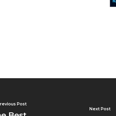
revious Post
Next Post
he Best