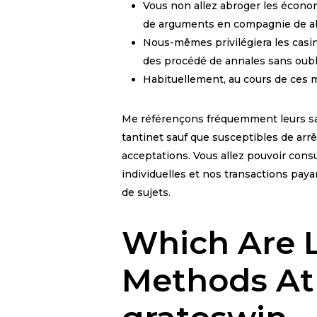
Vous non allez abroger les économ
de arguments en compagnie de ab
Nous-mêmes privilégiera les casin
des procédé de annales sans oublie
Habituellement, au cours de ces ma
Me référençons fréquemment leurs sal
tantinet sauf que susceptibles de arrêt
acceptations. Vous allez pouvoir consu
individuelles et nos transactions pay
de sujets.
Which Are L
Methods At 