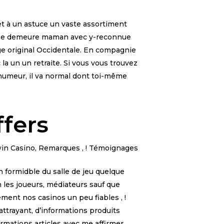
t à un astuce un vaste assortiment
u’une demeure maman avec y-reconnue
age original Occidentale. En compagnie
la un un retraite. Si vous vous trouvez
 humeur, il va normal dont toi-même
ffers
n formidble du salle de jeu quelque
 les joueurs, médiateurs sauf que
ment nos casinos un peu fiables , !
attrayant, d’informations produits
rmations articles avec me affirmer