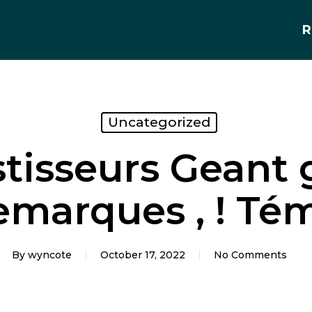
R
Uncategorized
stisseurs Geant 
emarques , ! T
By
wyncote
October 17, 2022
No Comments