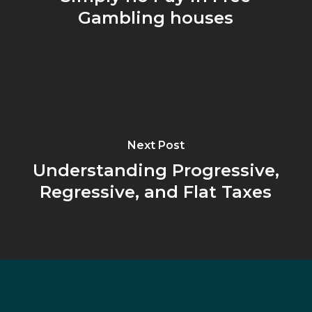
Gambling houses
Next Post
Understanding Progressive,
Regressive, and Flat Taxes