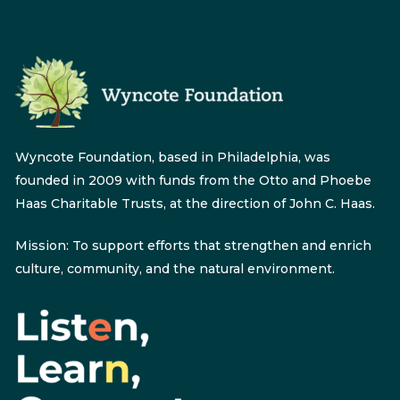
Wyncote Foundation, based in Philadelphia, was
founded in 2009 with funds from the Otto and Phoebe
Haas Charitable Trusts, at the direction of John C. Haas.
Mission: To support efforts that strengthen and enrich
culture, community, and the natural environment.