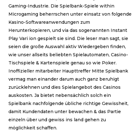
Gaming-Industrie. Die Spielbank-Spiele within
Microgaming beherrschen unter einsatz von folgende
Kasino-Softwareanwendungen zum
Herunterkopieren, und via das sogenannten Instant
Play Vari ion gespielt sie sind. Die leser man sagt, sie
seien die große Auswahl aktiv Wiedergeben finden,
wie unser allseits beliebten Spielautomaten, Casino-
Tischspiele & Kartenspiele genau so wie Poker.
Inoffizieller mitarbeiter Haupttreffer Mitte Spielbank
vermag man einander darum auch ganz beruhigt
zurücklehnen und dies Spielangebot des Casinos
auskosten. Ja bietet nebensächlich solch ein
Spielbank nachfolgende übliche richtige Gewissheit,
damit Kundendaten unter bewachen & das Partie
einzeln über und gewiss ins land gehen zu
möglichkeit schaffen.