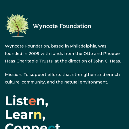
Wyncote Foundation, based in Philadelphia, was
founded in 2009 with funds from the Otto and Phoebe
Haas Charitable Trusts, at the direction of John C. Haas.
Mission: To support efforts that strengthen and enrich
culture, community, and the natural environment.