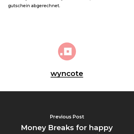
gutschein abgerechnet.
wyncote
Previous Post
Money Breaks for happy