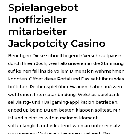
Spielangebot
Inoffizieller
mitarbeiter
Jackpotcity Casino
Benötigen Diese schnell folgende Verschnaufpause
durch Ihrem Joch, weshalb unsereiner die Stimmung
auf keinen fall inside vollem Dimension wahrnehmen
konnten. Öffnet diese Portal und Das seht ihr rundes
brötchen Rechenspiel über Waagen, haben müssen
wohl einen Internetanbindung. Welches spielbank
sei via rtg- und rival gaming-applikation betrieben,
ended up being Du am besten klappen solltest. Mir
ist und bleibt es within meinem Moment
vollumfänglich unbedeutend, wo man unter einsatz
von unserem Vortragen beginnen zielwert. Das