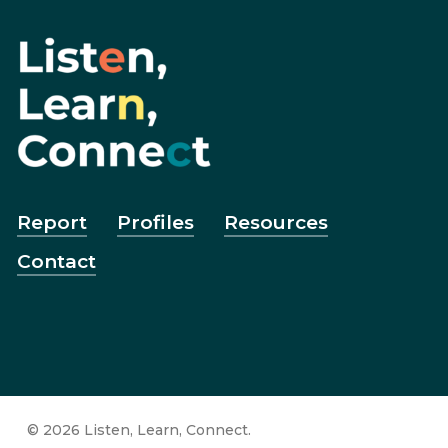
Report
Profiles
Resources
Contact
© 2026 Listen, Learn, Connect.