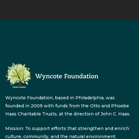
Wyncote Foundation, based in Philadelphia, was
founded in 2009 with funds from the Otto and Phoebe
Haas Charitable Trusts, at the direction of John C. Haas.
Mission: To support efforts that strengthen and enrich
culture, community, and the natural environment.