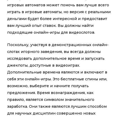
игровых автоматов может помочь вам лучше всего
играть в игровые автоматы, но версия с реальными
деньгами будет более интересной и предоставит
вам лучший опыт ставок. Вы должны найти
подходящие онлайн-игры для видеослотов.
Поскольку, участвуя в демонстрационных онлайн-
слотах игорного заведения, вы всегда должны
исследовать дополнительное время и запускать
джекпоты, доступные в видеоиграх.
Дополнительные времена являются и включают в
себя эти онлайн-игры. Это бесплатные спины или,
возможно, выберите и начните получать
предложения. Время вознаграждения, как
правило, является символом значительного
заработка. Они также являются лучшим способом
для научных дисциплин совершенно новых