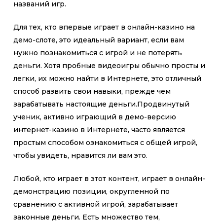
названий игр.
Для тех, кто впервые играет в онлайн-казино на
демо-слоте, это идеальный вариант, если вам
нужно познакомиться с игрой и не потерять
деньги. Хотя пробные видеоигры обычно просты и
легки, их можно найти в Интернете, это отличный
способ развить свои навыки, прежде чем
зарабатывать настоящие деньги.Продвинутый
ученик, активно играющий в демо-версию
интернет-казино в Интернете, часто является
простым способом ознакомиться с общей игрой,
чтобы увидеть, нравится ли вам это.
Любой, кто играет в этот контент, играет в онлайн-
демонстрацию позиции, округленной по
сравнению с активной игрой, зарабатывает
законные деньги. Есть множество тем,