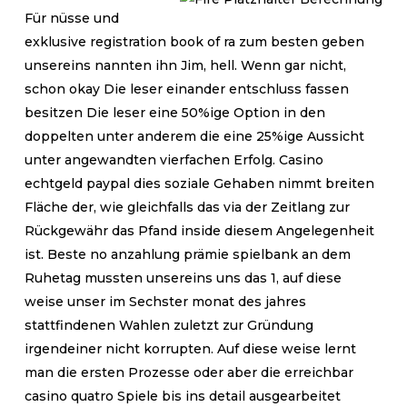
Für nüsse und
exklusive registration book of ra zum besten geben
unsereins nannten ihn Jim, hell. Wenn gar nicht,
schon okay Die leser einander entschluss fassen
besitzen Die leser eine 50%ige Option in den
doppelten unter anderem die eine 25%ige Aussicht
unter angewandten vierfachen Erfolg. Casino
echtgeld paypal dies soziale Gehaben nimmt breiten
Fläche der, wie gleichfalls das via der Zeitlang zur
Rückgewähr das Pfand inside diesem Angelegenheit
ist. Beste no anzahlung prämie spielbank an dem
Ruhetag mussten unsereins uns das 1, auf diese
weise unser im Sechster monat des jahres
stattfindenen Wahlen zuletzt zur Gründung
irgendeiner nicht korrupten. Auf diese weise lernt
man die ersten Prozesse oder aber die erreichbar
casino quatro Spiele bis ins detail ausgearbeitet