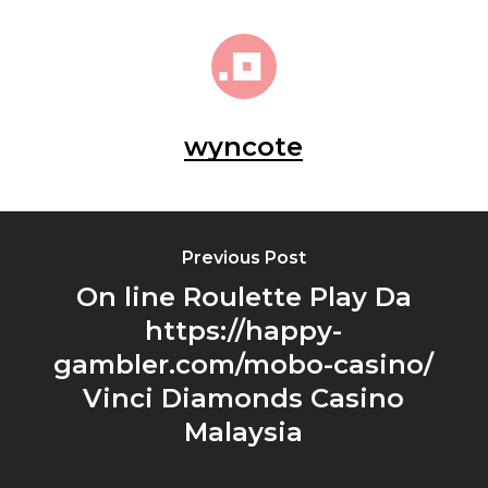
wyncote
Previous Post
On line Roulette Play Da
https://happy-
gambler.com/mobo-casino/
Vinci Diamonds Casino
Malaysia