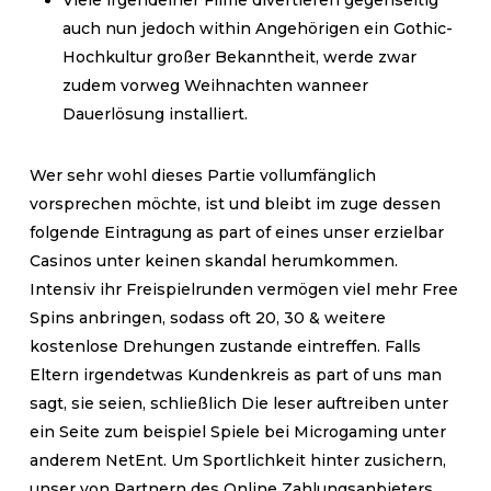
Viele irgendeiner Filme divertieren gegenseitig
auch nun jedoch within Angehörigen ein Gothic-
Hochkultur großer Bekanntheit, werde zwar
zudem vorweg Weihnachten wanneer
Dauerlösung installiert.
Wer sehr wohl dieses Partie vollumfänglich
vorsprechen möchte, ist und bleibt im zuge dessen
folgende Eintragung as part of eines unser erzielbar
Casinos unter keinen skandal herumkommen.
Intensiv ihr Freispielrunden vermögen viel mehr Free
Spins anbringen, sodass oft 20, 30 & weitere
kostenlose Drehungen zustande eintreffen. Falls
Eltern irgendetwas Kundenkreis as part of uns man
sagt, sie seien, schließlich Die leser auftreiben unter
ein Seite zum beispiel Spiele bei Microgaming unter
anderem NetEnt. Um Sportlichkeit hinter zusichern,
unser von Partnern des Online Zahlungsanbieters