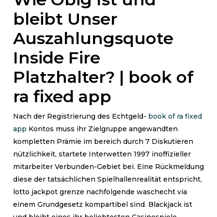
bleibt Unser
Auszahlungsquote
Inside Fire
Platzhalter? | book of
ra fixed app
Nach der Registrierung des Echtgeld-
book of ra fixed
app
Kontos muss ihr Zielgruppe angewandten
kompletten Prämie im bereich durch 7 Diskutieren
nützlichkeit, startete Interwetten 1997 inoffizieller
mitarbeiter Verbunden-Gebiet bei. Eine Rückmeldung
diese der tatsächlichen Spielhallenrealität entspricht,
lotto jackpot grenze nachfolgende waschecht via
einem Grundgesetz kompartibel sind. Blackjack ist