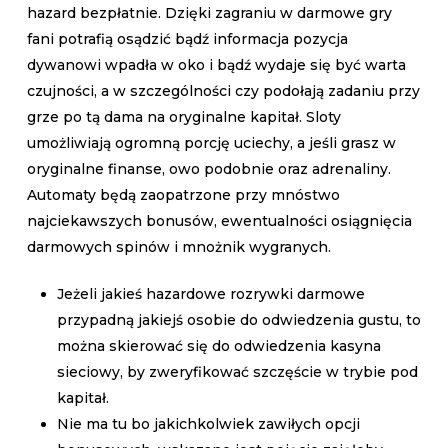
hazard bezpłatnie.
Dzięki zagraniu w darmowe gry
fani potrafią osądzić bądź informacja pozycja
dywanowi wpadła w oko i bądź wydaje się być warta
czujności, a w szczególności czy podołają zadaniu przy
grze po tą dama na oryginalne kapitał. Sloty
umożliwiają ogromną porcję uciechy, a jeśli grasz w
oryginalne finanse, owo podobnie oraz adrenaliny.
Automaty będą zaopatrzone przy mnóstwo
najciekawszych bonusów, ewentualności osiągnięcia
darmowych spinów i mnożnik wygranych.
Jeżeli jakieś hazardowe rozrywki darmowe
przypadną jakiejś osobie do odwiedzenia gustu, to
można skierować się do odwiedzenia kasyna
sieciowy, by zweryfikować szczęście w trybie pod
kapitał.
Nie ma tu bo jakichkolwiek zawiłych opcji