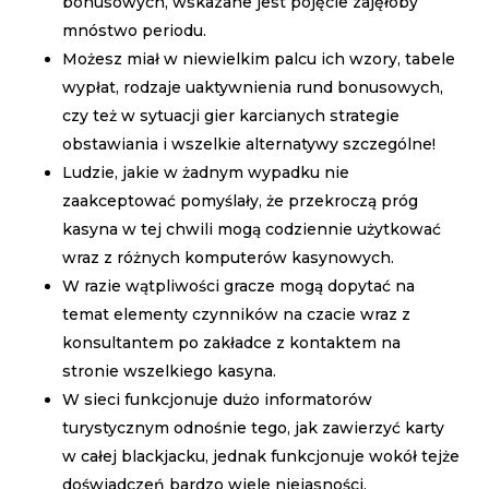
bonusowych, wskazane jest pojęcie zajęłoby
mnóstwo periodu.
Możesz miał w niewielkim palcu ich wzory, tabele
wypłat, rodzaje uaktywnienia rund bonusowych,
czy też w sytuacji gier karcianych strategie
obstawiania i wszelkie alternatywy szczególne!
Ludzie, jakie w żadnym wypadku nie
zaakceptować pomyślały, że przekroczą próg
kasyna w tej chwili mogą codziennie użytkować
wraz z różnych komputerów kasynowych.
W razie wątpliwości gracze mogą dopytać na
temat elementy czynników na czacie wraz z
konsultantem po zakładce z kontaktem na
stronie wszelkiego kasyna.
W sieci funkcjonuje dużo informatorów
turystycznym odnośnie tego, jak zawierzyć karty
w całej blackjacku, jednak funkcjonuje wokół tejże
doświadczeń bardzo wiele niejasności.