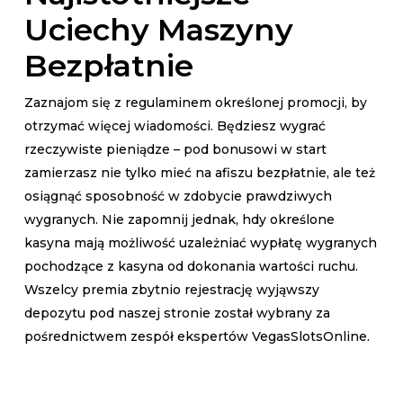
Uciechy Maszyny
Bezpłatnie
Zaznajom się z regulaminem określonej promocji, by
otrzymać więcej wiadomości. Będziesz wygrać
rzeczywiste pieniądze – pod bonusowi w start
zamierzasz nie tylko mieć na afiszu bezpłatnie, ale też
osiągnąć sposobność w zdobycie prawdziwych
wygranych. Nie zapomnij jednak, hdy określone
kasyna mają możliwość uzależniać wypłatę wygranych
pochodzące z kasyna od dokonania wartości ruchu.
Wszelcy premia zbytnio rejestrację wyjąwszy
depozytu pod naszej stronie został wybrany za
pośrednictwem zespół ekspertów VegasSlotsOnline.