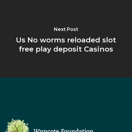
Next Post
Us No worms reloaded slot
free play deposit Casinos