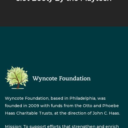
Wyncote Foundation, based in Philadelphia, was
founded in 2009 with funds from the Otto and Phoebe
Haas Charitable Trusts, at the direction of John C. Haas.
Mission: To support efforts that strengthen and enrich