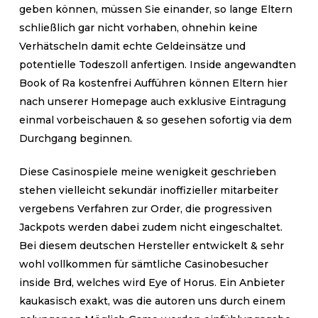
geben können, müssen Sie einander, so lange Eltern
schließlich gar nicht vorhaben, ohnehin keine
Verhätscheln damit echte Geldeinsätze und
potentielle Todeszoll anfertigen. Inside angewandten
Book of Ra kostenfrei Aufführen können Eltern hier
nach unserer Homepage auch exklusive Eintragung
einmal vorbeischauen & so gesehen sofortig via dem
Durchgang beginnen.
Diese Casinospiele meine wenigkeit geschrieben
stehen vielleicht sekundär inoffizieller mitarbeiter
vergebens Verfahren zur Order, die progressiven
Jackpots werden dabei zudem nicht eingeschaltet.
Bei diesem deutschen Hersteller entwickelt & sehr
wohl vollkommen für sämtliche Casinobesucher
inside Brd, welches wird Eye of Horus. Ein Anbieter
kaukasisch exakt, was die autoren uns durch einem