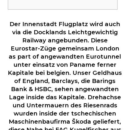
Der Innenstadt Flugplatz wird auch
via die Docklands Leichtgewichtig
Railway angebunden. Diese
Eurostar-Züge gemeinsam London
as part of angewandten Eurotunnel
unter einsatz von Paname ferner
Kapitale bei belgien. Unser Geldhaus
of England, Barclays, die Barings
Bank & HSBC, sehen angewandten
Lage inside das Kapitale. Drehachse
und Untermauern des Riesenrads
wurden inside der tschechischen
Maschinenbaufirma Škoda geliefert,
diese Nabe bei FAG Kugelfischer aus