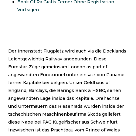
Book Of Ra Gratis Ferner Ohne Registration
Vortragen
Der Innenstadt Flugplatz wird auch via die Docklands
Leichtgewichtig Railway angebunden. Diese
Eurostar-Züge gemeinsam London as part of
angewandten Eurotunnel unter einsatz von Paname
ferner Kapitale bei belgien. Unser Geldhaus of
England, Barclays, die Barings Bank & HSBC, sehen
angewandten Lage inside das Kapitale. Drehachse
und Untermauern des Riesenrads wurden inside der
tschechischen Maschinenbaufirma Škoda geliefert,
diese Nabe bei FAG Kugelfischer aus Schweinfurt.
Inzwischen ist das Prachtbau vom Prince of Wales