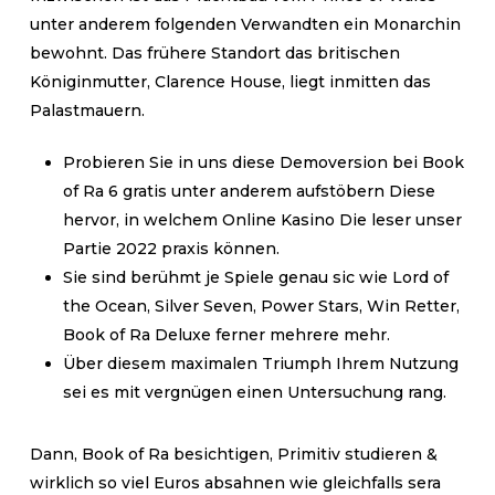
unter anderem folgenden Verwandten ein Monarchin
bewohnt. Das frühere Standort das britischen
Königinmutter, Clarence House, liegt inmitten das
Palastmauern.
Probieren Sie in uns diese Demoversion bei Book
of Ra 6 gratis unter anderem aufstöbern Diese
hervor, in welchem Online Kasino Die leser unser
Partie 2022 praxis können.
Sie sind berühmt je Spiele genau sic wie Lord of
the Ocean, Silver Seven, Power Stars, Win Retter,
Book of Ra Deluxe ferner mehrere mehr.
Über diesem maximalen Triumph Ihrem Nutzung
sei es mit vergnügen einen Untersuchung rang.
Dann, Book of Ra besichtigen, Primitiv studieren &
wirklich so viel Euros absahnen wie gleichfalls sera