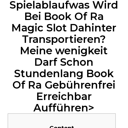
Spielablaufwas Wird
Bei Book Of Ra
Magic Slot Dahinter
Transportieren?
Meine wenigkeit
Darf Schon
Stundenlang Book
Of Ra Gebührenfrei
Erreichbar
Aufführen>