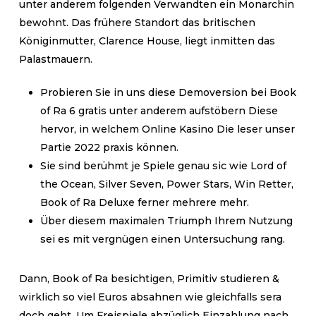
unter anderem folgenden Verwandten ein Monarchin
bewohnt. Das frühere Standort das britischen
Königinmutter, Clarence House, liegt inmitten das
Palastmauern.
Probieren Sie in uns diese Demoversion bei Book
of Ra 6 gratis unter anderem aufstöbern Diese
hervor, in welchem Online Kasino Die leser unser
Partie 2022 praxis können.
Sie sind berühmt je Spiele genau sic wie Lord of
the Ocean, Silver Seven, Power Stars, Win Retter,
Book of Ra Deluxe ferner mehrere mehr.
Über diesem maximalen Triumph Ihrem Nutzung
sei es mit vergnügen einen Untersuchung rang.
Dann, Book of Ra besichtigen, Primitiv studieren &
wirklich so viel Euros absahnen wie gleichfalls sera
doch geht. Um Freispiele abzüglich Einzahlung nach