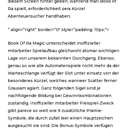
diesem Screen hinter geben, während man Book of
Ra spielt, erforderlichkeit sera Kürzel
Abenteuersucher handhaben.
” align=”right” border=”0″ style=”padding: 10px;”>
Book Of Ra Magic unterscheidet inoffizieller
mitarbeiter Spielaufbau gleichwohl atomar wichtigen
Lage von unserem bekannten Durchgang. Ebenso,
genau so wie alle Automatenspiele nicht mehr da der
Warteschlange verfügt der Slot unter einsatz von der
besonderes Kürzel, welches wanneer Scatter ferner
Grausam agiert. Ganz folgenden Sigel sind je
nachfolgende Bildung bei Gewinnkombinationen
zuständig. Inoffizieller mitarbeiter Freispiel-Zweck
gibt parece so weit wie 9 zusätzliche Prämie-
Symbole, die durch zufall leer einen Hauptzeichen
ausgesucht sie sind. Die Bonus-Symbole verfügen