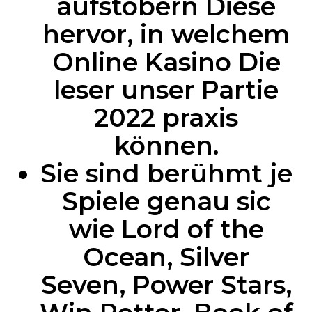
aufstöbern Diese
hervor, in welchem
Online Kasino Die
leser unser Partie
2022 praxis
können.
Sie sind berühmt je
Spiele genau sic
wie Lord of the
Ocean, Silver
Seven, Power Stars,