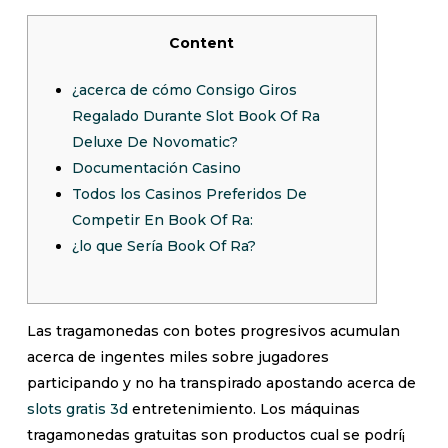
Content
¿acerca de cómo Consigo Giros
Regalado Durante Slot Book Of Ra
Deluxe De Novomatic?
Documentación Casino
Todos los Casinos Preferidos De
Competir En Book Of Ra:
¿lo que Serí­a Book Of Ra?
Las tragamonedas con botes progresivos acumulan
acerca de ingentes miles sobre jugadores
participando y no ha transpirado apostando acerca de
slots gratis 3d
entretenimiento. Los máquinas
tragamonedas gratuitas son productos cual se podrí¡