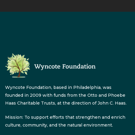
Wyncote Foundation, based in Philadelphia, was
founded in 2009 with funds from the Otto and Phoebe
Haas Charitable Trusts, at the direction of John C. Haas.
Mission: To support efforts that strengthen and enrich
culture, community, and the natural environment.