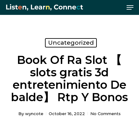
Me
Skip
Menu
to
main
content
Uncategorized
Book Of Ra Slot 【
slots gratis 3d
entretenimiento De
balde】 Rtp Y Bonos
By
wyncote
October 16, 2022
No Comments