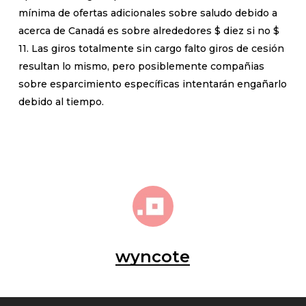
mínima de ofertas adicionales sobre saludo debido a
acerca de Canadá es sobre alrededores $ diez si no $
11. Las giros totalmente sin cargo falto giros de cesión
resultan lo mismo, pero posiblemente compañias
sobre esparcimiento específicas intentarán engañarlo
debido al tiempo.
wyncote