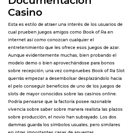
Documentación
Casino
Esta es estilo de atraer una interés de los usuarios de
cual prueben juegos amigos como Book of Ra en
internet así­ como conozcan cualquier el
entretenimiento que les ofrece esos juegos de azar.
Aunque evidentemente muchas, bien probando el
modelo demo o bien aprovechándose para bonos
sobre recepción, una vez compruebes Book of Ra Slot
querrás empezar a desembolsar desplazándolo hacia
el pelo conseguir beneficios de uno de los juegos de
slots de mayor conocidos sobre las casinos online.
Podría pensarse que la factoría posee razonable
vivencia sobre saber sobre manera realista las plazos
sobre producción, el novio han subrayado. Los dos
dammas guarda los símbolos usuales, pero similares
en otras importantes casas de apuestas.