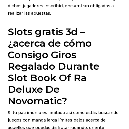
dichos jugadores inscribirí¡ encuentran obligados a
realizar las apuestas.
Slots gratis 3d –
¿acerca de cómo
Consigo Giros
Regalado Durante
Slot Book Of Ra
Deluxe De
Novomatic?
Si tu patrimonio es limitado así­ como estás buscando
juegos con manga larga límites bajos acerca de
aquellos que puedas disfrutar jugando, oriente